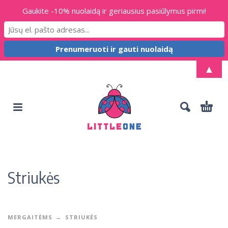
Gaukite -10% nuolaidą ir geriausius pasiūlymus pirmi!
▲
Striukės
MERGAITĖMS
STRIUKĖS