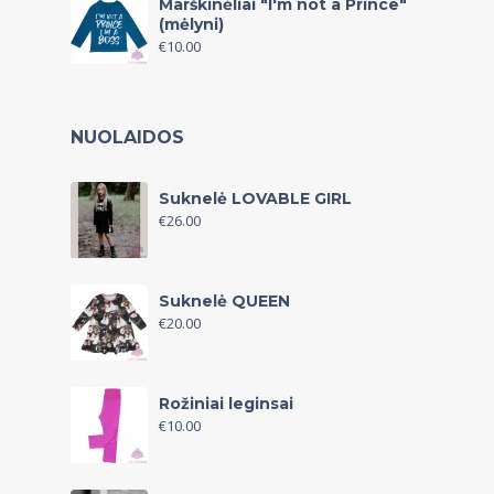
Marškinėliai "I'm not a Prince"
(mėlyni)
€
10.00
NUOLAIDOS
Suknelė LOVABLE GIRL
€
26.00
Suknelė QUEEN
€
20.00
Rožiniai leginsai
€
10.00