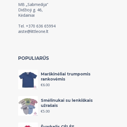
MB „Sabmedija“
Didžioji g. 46,
Kėdainiai
Tel. +370 636 65994
aiste@littleone.lt
POPULIARŪS
Marškinėliai trumpomis
rankovėmis
€
6.00
Smėlinukai su lenkiškais
užrašais
€
5.00
Švarkelis GĖLĖS