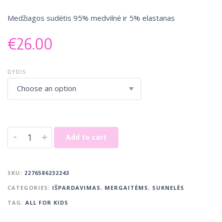
Medžiagos sudėtis 95% medvilnė ir 5% elastanas
€
26.00
DYDIS
Choose an option
-
+
Add to cart
SKU:
2276586232243
CATEGORIES:
IŠPARDAVIMAS
,
MERGAITĖMS
,
SUKNELĖS
TAG:
ALL FOR KIDS