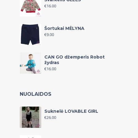
€
16.00
Šortukai MĖLYNA
€
9.00
CAN GO džemperis Robot
žydras
€
16.00
NUOLAIDOS
Suknelė LOVABLE GIRL
€
26.00