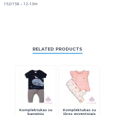
152/158 – 12-13m
RELATED PRODUCTS
Komplektukas su
Komplektukas su
banginiu
jūros gyventojais
r