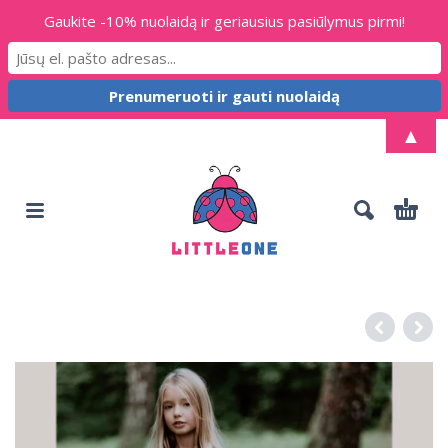
Gaukite -10% nuolaidą ir geriausius pasiūlymus pirmi!
▲