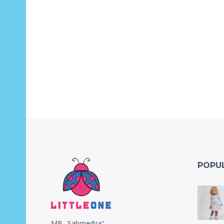
POPU
MB „Sabmedija“