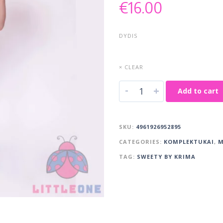
€
16.00
DYDIS
× CLEAR
-
+
Add to cart
SKU:
4961926952895
CATEGORIES:
KOMPLEKTUKAI
,
M
TAG:
SWEETY BY KRIMA