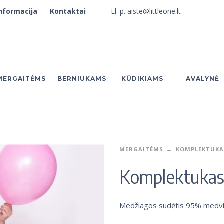
El. p. aiste@littleone.lt
000
nformacija
Kontaktai
MERGAITĖMS
BERNIUKAMS
KŪDIKIAMS
AVALYNĖ
MERGAITĖMS
KOMPLEKTUKA
Komplektukas
Medžiagos sudėtis 95% medvil