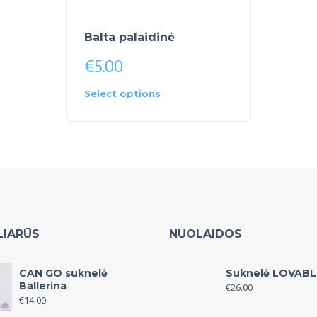
Balta palaidinė
€
5.00
Select options
LIARŪS
NUOLAIDOS
CAN GO suknelė
Suknelė LOVABL
Ballerina
€
26.00
€
14.00