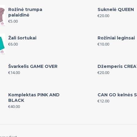
Rožinė trumpa
Suknelė QUEEN
palaidinė
€
20.00
€
5.00
Žali šortukai
Rožiniai leginsai
€
6.00
€
10.00
Švarkelis GAME OVER
Džemperis CREA
€
14.00
€
20.00
Komplektas PINK AND
CAN GO kelnės S
BLACK
€
12.00
€
40.00