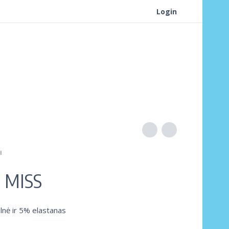
Login
I
 MISS
nė ir 5% elastanas