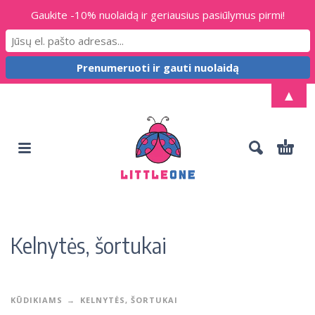
Gaukite -10% nuolaidą ir geriausius pasiūlymus pirmi!
▲
Kelnytės, šortukai
KŪDIKIAMS
KELNYTĖS, ŠORTUKAI