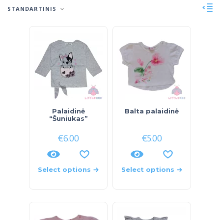
STANDARTINIS
Palaidinė
Balta palaidinė
“Šuniukas”
€
6.00
€
5.00
Select options
Select options