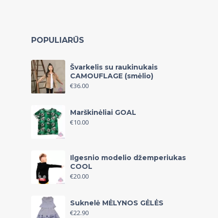
POPULIARŪS
Švarkelis su raukinukais
CAMOUFLAGE (smėlio)
€
36.00
Marškinėliai GOAL
€
10.00
Ilgesnio modelio džemperiukas
COOL
€
20.00
Suknelė MĖLYNOS GĖLĖS
€
22.90