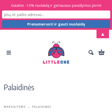
Gaukite -10% nuolaidą ir geriausius pasiūlymus pirmi!
▲
Palaidinės
MERGAITĖMS
PALAIDINĖS