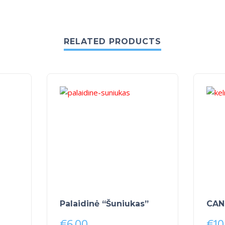
RELATED PRODUCTS
Palaidinė “Šuniukas”
CAN
€
6.00
€
10