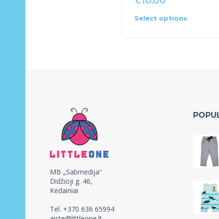
Select options
POPU
MB „Sabmedija“
Didžioji g. 46,
Kėdainiai
Tel. +370 636 65994
aiste@littleone.lt