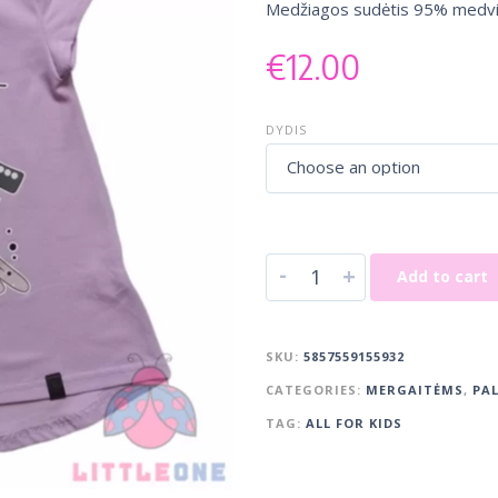
Medžiagos sudėtis 95% medvil
€
12.00
DYDIS
Choose an option
-
+
Add to cart
SKU:
5857559155932
CATEGORIES:
MERGAITĖMS
,
PA
TAG:
ALL FOR KIDS