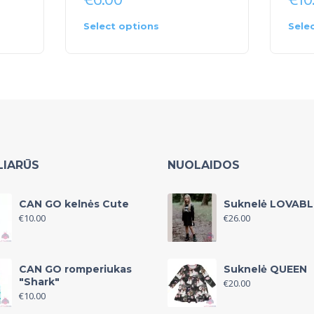
Select options
Sele
LIARŪS
NUOLAIDOS
CAN GO kelnės Cute
Suknelė LOVABL
€
10.00
€
26.00
CAN GO romperiukas
Suknelė QUEEN
"Shark"
€
20.00
€
10.00