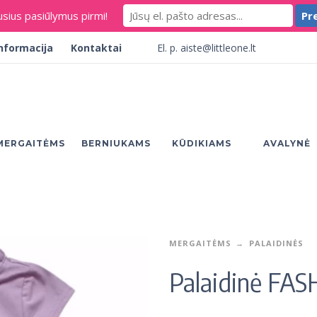
usius pasiūlymus pirmi!
El. p. aiste@littleone.lt
000
nformacija
Kontaktai
MERGAITĖMS
BERNIUKAMS
KŪDIKIAMS
AVALYNĖ
MERGAITĖMS
PALAIDINĖS
Palaidinė FA