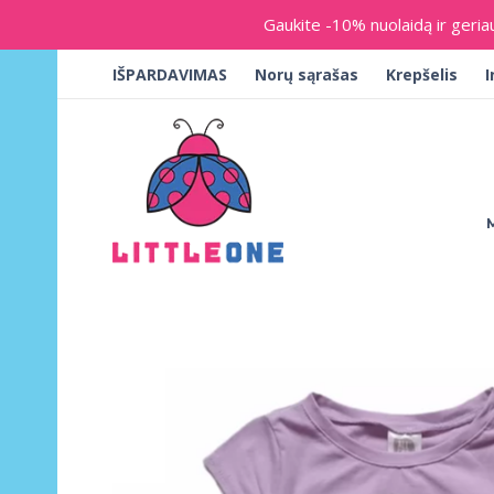
Gaukite -10% nuolaidą ir geria
IŠPARDAVIMAS
Norų sąrašas
Krepšelis
I