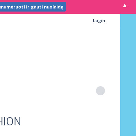
▲
Login
SHION