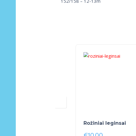
152/158 – 12-13m
Rožiniai leginsai
€
10.00