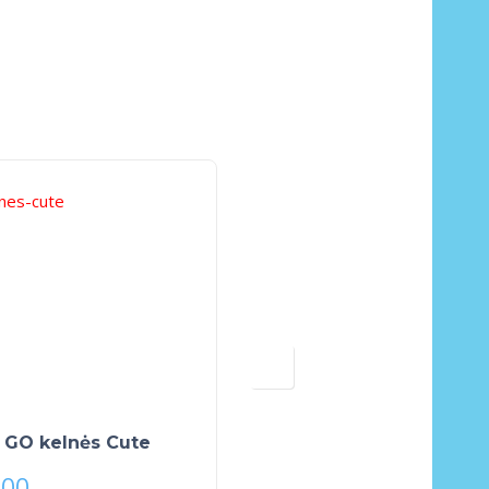
 GO kelnės Cute
Šalmukas TURKIO
.00
€
16.00