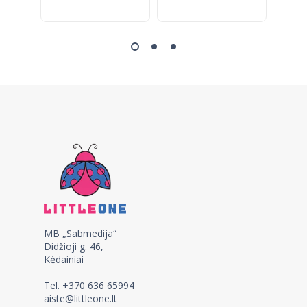
MB „Sabmedija“
Didžioji g. 46,
Kėdainiai
Tel. +370 636 65994
aiste@littleone.lt