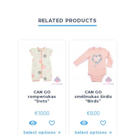
RELATED PRODUCTS
CAN GO
CAN GO
Ko
romperiukas
smėlinukas širdis
“Dots”
“Birds”
€
10.00
€
8.00
Select options
Select options
Sele