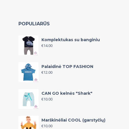
POPULIARŪS
Komplektukas su banginiu
€
14.00
Palaidinė TOP FASHION
€
12.00
CAN GO kelnės "Shark"
€
10.00
Marškinėliai COOL (garstyčių)
€
10.00