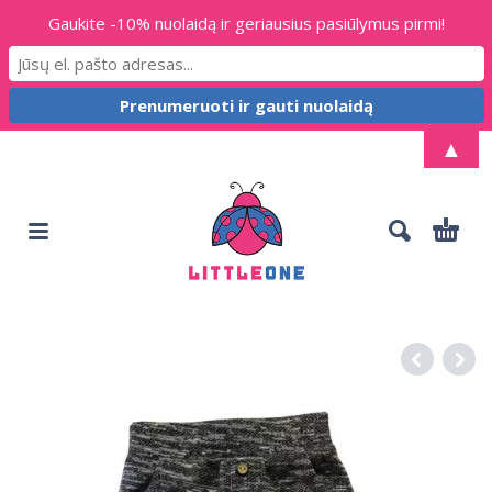
Gaukite -10% nuolaidą ir geriausius pasiūlymus pirmi!
▲