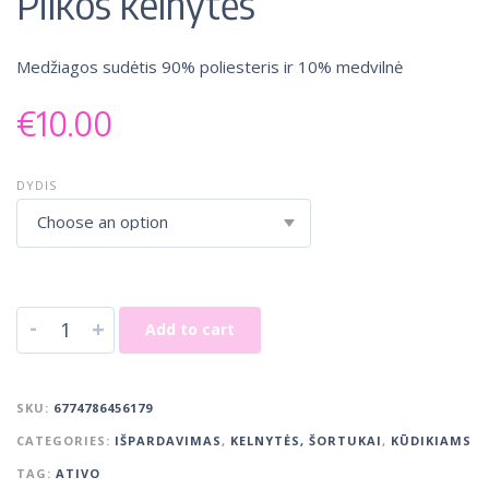
Pilkos kelnytės
Medžiagos sudėtis 90% poliesteris ir 10% medvilnė
€
10.00
DYDIS
Choose an option
-
+
Add to cart
SKU:
6774786456179
CATEGORIES:
IŠPARDAVIMAS
,
KELNYTĖS, ŠORTUKAI
,
KŪDIKIAMS
TAG:
ATIVO