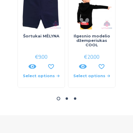
Šortukai MĖLYNA
Ilgesnio modelio
Marš
džemperiukas
COOL
€
9.00
€
20.00
Select options
Select options
Sele