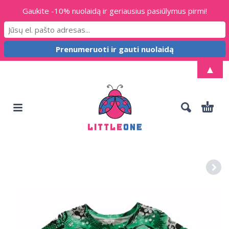
Gaukite -10% nuolaidą ir geriausius pasiūlymus pirmi!
▲