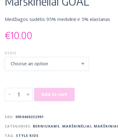
Marškinėliai GOAL
Medžiagos sudėtis 95% medvilnė ir 5% elastanas
€
10.00
DYDIS
Choose an option
-
+
Add to cart
SKU:
9959469232991
CATEGORIES:
BERNIUKAMS
,
MARŠKINĖLIAI, MARŠKINIAI
TAG:
STYLE KIDS