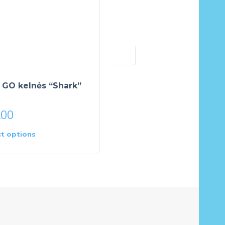
 GO kelnės “Shark”
Suknelė LEDAI
.00
€
16.00
ct options
Select options