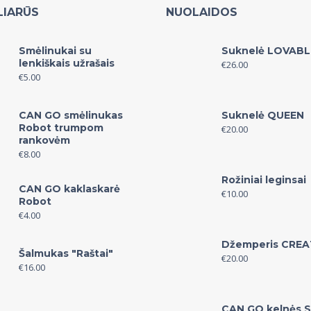
LIARŪS
NUOLAIDOS
Smėlinukai su
Suknelė LOVABL
lenkiškais užrašais
€
26.00
€
5.00
CAN GO smėlinukas
Suknelė QUEEN
Robot trumpom
€
20.00
rankovėm
€
8.00
Rožiniai leginsai
CAN GO kaklaskarė
€
10.00
Robot
€
4.00
Džemperis CREA
Šalmukas "Raštai"
€
20.00
€
16.00
CAN GO kelnės S