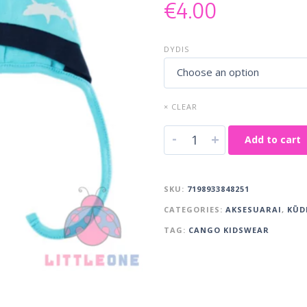
€
4.00
DYDIS
Choose an option
× CLEAR
-
+
Add to cart
SKU:
7198933848251
CATEGORIES:
AKSESUARAI
,
KŪD
TAG:
CANGO KIDSWEAR