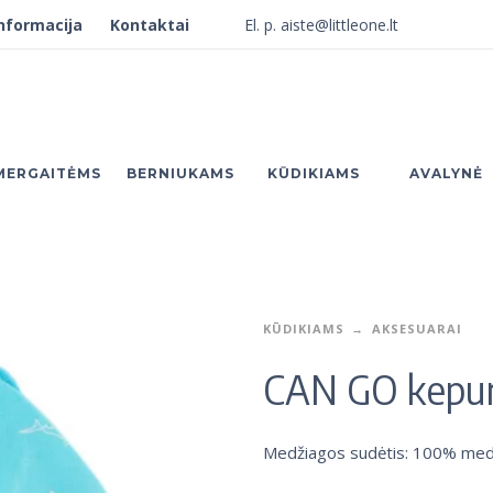
El. p. aiste@littleone.lt
000
nformacija
Kontaktai
MERGAITĖMS
BERNIUKAMS
KŪDIKIAMS
AVALYNĖ
KŪDIKIAMS
AKSESUARAI
CAN GO kepur
Medžiagos sudėtis: 100% med