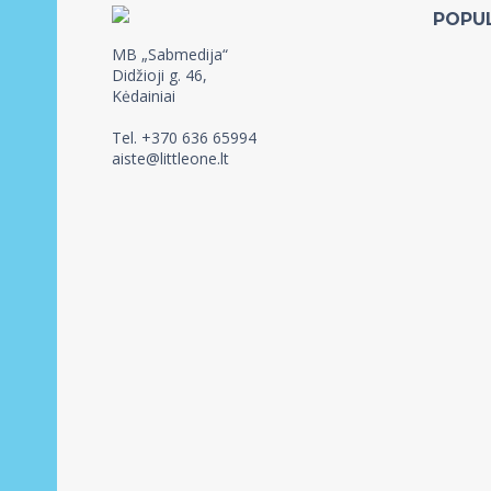
POPU
MB „Sabmedija“
Didžioji g. 46,
Kėdainiai
Tel. +370 636 65994
aiste@littleone.lt